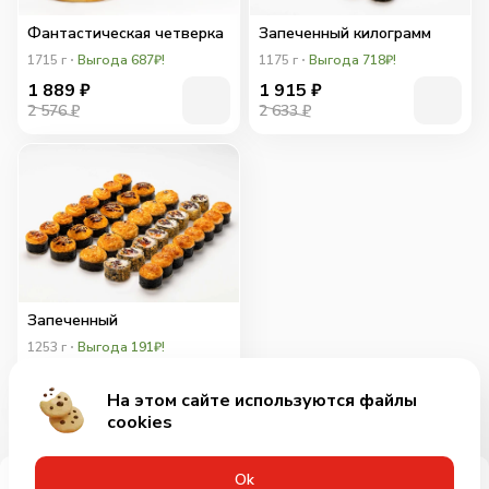
Фантастическая четверка
Запеченный килограмм
1715
г
Выгода 687₽!
1175
г
Выгода 718₽!
1 889
₽
1 915
₽
2 576 ₽
2 633 ₽
Запеченный
1253
г
Выгода 191₽!
2 235
₽
2 426 ₽
На этом сайте используются файлы
cookies
Оk