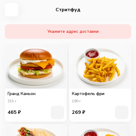
Стритфуд
Укажите адрес доставки
Гранд Каньон
Картофель фри
315
г
190
г
465
₽
269
₽