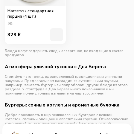
Наггетсы стандартная
порция (4 шт.)
96
г
329
₽
Блюда могут содержать следы аллергенов, не входящих в состав
продуктов.
Атмосфера уличной тусовки с Два Берега
Стритфуд - это тренд, вдохновленный традиционными уличными
закусками. Предлагаем вам насладиться аутентичными вкусами,
например, заказать бургер или попробовать другие блюда из этого
раздела. У стритфуда в Два Берега много поклонников и мы
понимаем почему: только взгляните на наш ассортимент!
Бургеры: сочные котлеты и ароматные булочки
Добро пожаловать в мир великолепных бургеров с нежной
котлетой, свежими овощами и аппетитными соусами. От классических
комбинаций до экзотических вариаций с беконом и острой
заправкой BBQ - у нас есть бургеры для каждого.