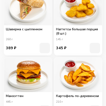
Шаверма с цыпленком
Наггетсы большая порция
(8 шт.)
260
г
145
г
389
₽
345
₽
Манхэттен
Картофель по-деревенски
445
г
210
г