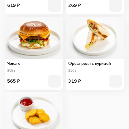
619
₽
269
₽
Чикаго
Фреш-ролл с курицей
305
г
210
г
565
₽
319
₽