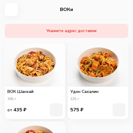
ВОКи
Укажите адрес доставки
ВОК Шанхай
Удон Сахалин
365
г
325
г
435
₽
575
₽
от