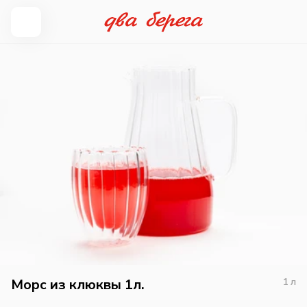
Морс из клюквы 1л.
1
л