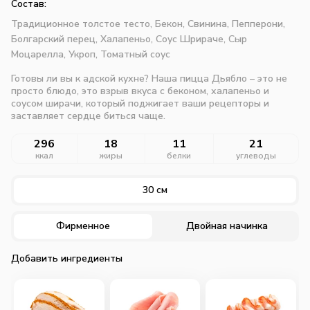
Состав:
Традиционное толстое тесто,
Бекон,
Свинина,
Пепперони,
Болгарский перец,
Халапеньо,
Соус Шрираче,
Сыр
Моцарелла,
Укроп,
Томатный соус
Готовы ли вы к адской кухне? Наша пицца Дьябло – это не
просто блюдо, это взрыв вкуса с беконом, халапеньо и
соусом ширачи, который поджигает ваши рецепторы и
заставляет сердце биться чаще.
296
18
11
21
ккал
жиры
белки
углеводы
30 см
Фирменное
Двойная начинка
Добавить ингредиенты