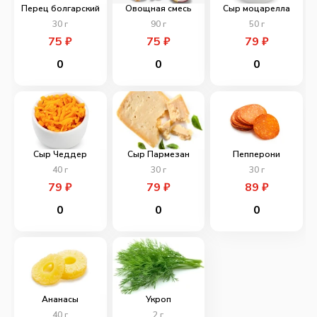
Перец болгарский
Овощная смесь
Сыр моцарелла
30
г
90
г
50
г
75
₽
75
₽
79
₽
0
0
0
Сыр Чеддер
Сыр Пармезан
Пепперони
40
г
30
г
30
г
79
₽
79
₽
89
₽
0
0
0
Ананасы
Укроп
40
г
2
г