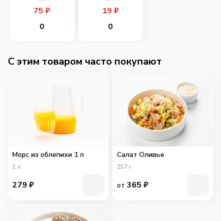
75
₽
19
₽
0
0
C этим товаром часто покупают
Морс из облепихи 1 л
Салат Оливье
1
л
257
г
279
₽
365
₽
от