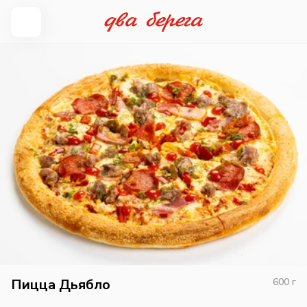
Пицца Дьябло
600
г