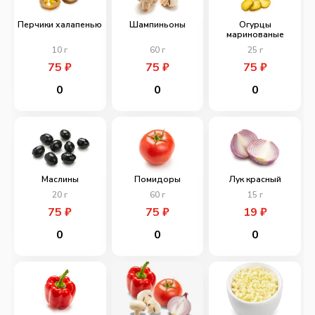
Перчики халапенью
Шампиньоны
Огурцы
маринованые
10
г
60
г
25
г
75
₽
75
₽
75
₽
0
0
0
Маслины
Помидоры
Лук красный
20
г
60
г
15
г
75
₽
75
₽
19
₽
0
0
0