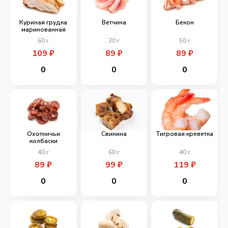
Куриная грудка
Ветчина
Бекон
маринованная
60
г
30
г
50
г
109
₽
89
₽
89
₽
0
0
0
Охотничьи
Свинина
Тигровая креветка
колбаски
40
г
60
г
40
г
89
₽
99
₽
119
₽
0
0
0