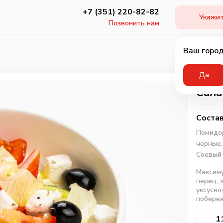
+7 (351) 220-82-82
Укажит
Позвонить нам
Ваш город
Да
Сала
Состав
Помидо
черные
Соевый 
Максиму
перец, 
уксусно
побереж
1