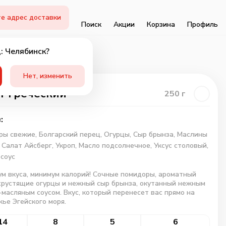
е адрес доставки
Поиск
Акции
Корзина
Профиль
: Челябинск?
Нет, изменить
т Греческий
250
г
:
ры свежие,
Болгарский перец,
Огурцы,
Сыр брынза,
Маслины
,
Салат Айсберг,
Укроп,
Масло подсолнечное,
Уксус столовый,
соус
м вкуса, минимум калорий! Сочные помидоры, ароматный
хрустящие огурцы и нежный сыр брынза, окутанный нежным
-масляным соусом. Вкус, который перенесет вас прямо на
ье Эгейского моря.
14
8
5
6