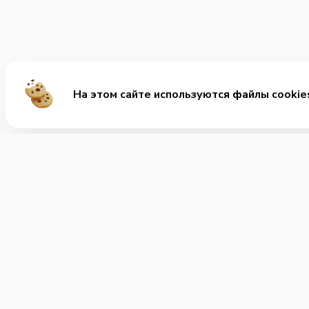
На этом сайте используются файлы cookie
Ме
Хит
Ролл
+7 (351) 220-82-82
Позвонить нам
Заку
Супы
Часы работы:
Круглосуточно