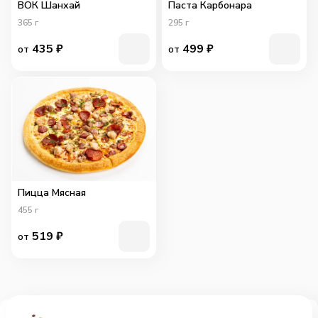
ВОК Шанхай
Паста Карбонара
365
г
295
г
435
₽
499
₽
от
от
Пицца Мясная
455
г
519
₽
от