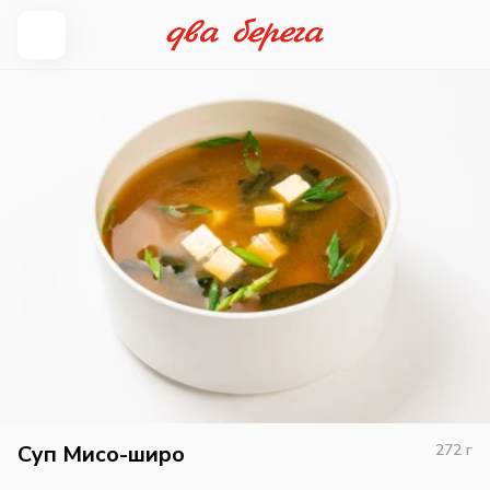
Суп Мисо-широ
272
г