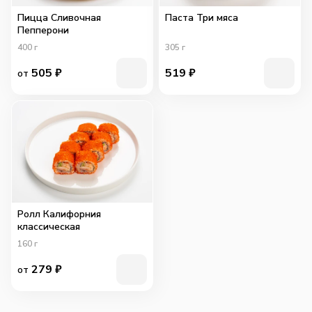
Пицца Сливочная
Паста Три мяса
Пепперони
400
г
305
г
505
₽
519
₽
от
Ролл Калифорния
классическая
160
г
279
₽
от