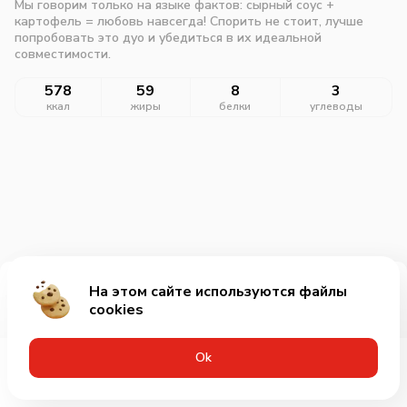
Мы говорим только на языке фактов: сырный соус +
картофель = любовь навсегда! Спорить не стоит, лучше
попробовать это дуо и убедиться в их идеальной
совместимости.
578
59
8
3
ккал
жиры
белки
углеводы
На этом сайте используются файлы
Добавить за 55₽
cookies
Оk
Меню
Акции
Профиль
Корзина