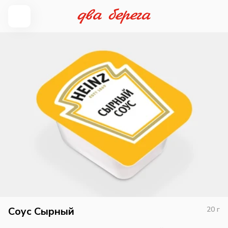
Соус Сырный
20
г