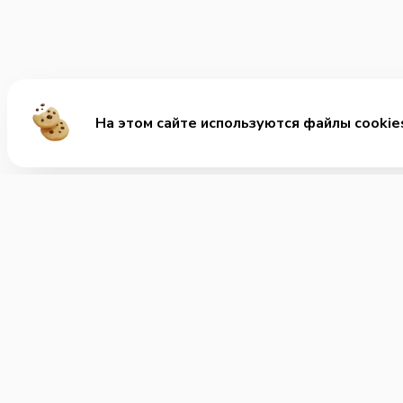
На этом сайте используются файлы cookie
Ме
Хит
Ролл
+7 (351) 220-82-82
Позвонить нам
Заку
Супы
Часы работы:
Круглосуточно