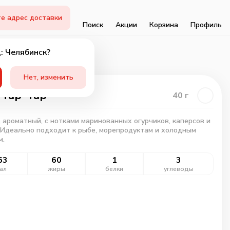
е адрес доставки
Поиск
Акции
Корзина
Профиль
: Челябинск?
Нет, изменить
 Тар-Тар
40
г
 ароматный, с нотками маринованных огурчиков, каперсов и
 Идеально подходит к рыбе, морепродуктам и холодным
м.
63
60
1
3
ал
жиры
белки
углеводы