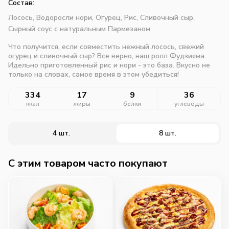
Состав:
Лосось,
Водоросли нори,
Огурец,
Рис,
Сливочный сыр,
Сырный соус с натуральным Пармезаном
Что получится, если совместить нежный лосось, свежий
огурец и сливочный сыр? Все верно, наш ролл Фудзияма.
Идельно приготовленный рис и нори - это база. Вкусно не
только на словах, самое время в этом убедиться!
334
17
9
36
ккал
жиры
белки
углеводы
4 шт.
8 шт.
C этим товаром часто покупают