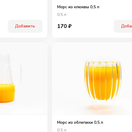
Морс из клюквы 0,5 л
0.5
л
170
₽
Добавить
Доба
Морс из облепихи 0,5 л
0.5
л