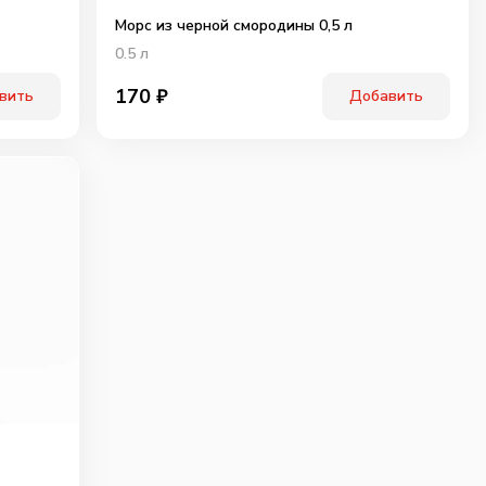
Морс из черной смородины 0,5 л
0.5
л
170
₽
вить
Добавить