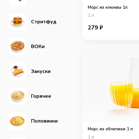
Морс из клюквы 1л.
1
л
Стритфуд
279
₽
ВОКи
Закуски
Горячее
Половинки
Морс из облепихи 1 л
1
л