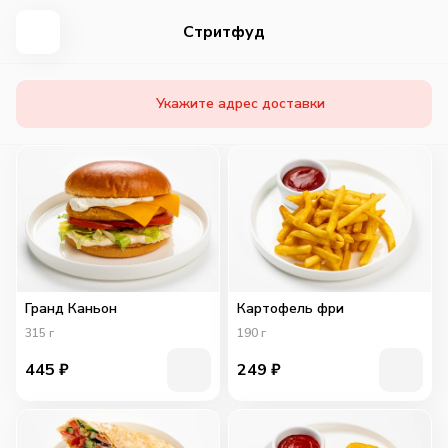
Стритфуд
Укажите адрес доставки
Гранд Каньон
Картофель фри
315
г
190
г
445
₽
249
₽