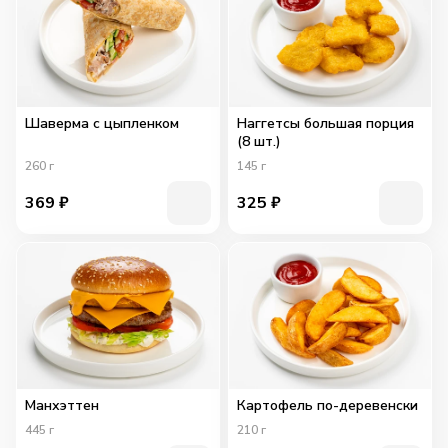
Шаверма с цыпленком
Наггетсы большая порция
(8 шт.)
260
г
145
г
369
₽
325
₽
Манхэттен
Картофель по-деревенски
445
г
210
г