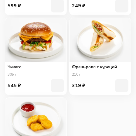
599
₽
249
₽
Чикаго
Фреш-ролл с курицей
305
г
210
г
545
₽
319
₽