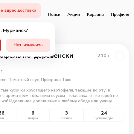
е адрес доставки
Поиск
Акции
Корзина
Профиль
: Мурманск?
Нет, изменить
офель по-деревенски
210
г
:
ель,
Томатный соус,
Приправа Тако
тые кусочки хрустящего картофеля, тающие во рту, в
 с ароматным томатным соусом – классика, от которой не
ься! Идеальное дополнение к любому обеду или ужину.
66
6
3
24
ал
жиры
белки
углеводы