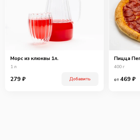
Морс из клюквы 1л.
Пицца Пе
1
л
400
г
469
₽
279
₽
Добавить
от