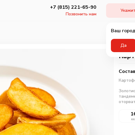
+7 (815) 221-65-90
Укажит
Позвонить нам
Ваш город
Да
Карт
Состав
Картоф
Золотис
тандеме
оторват
1
кк