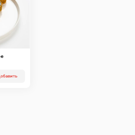
ре
обавить