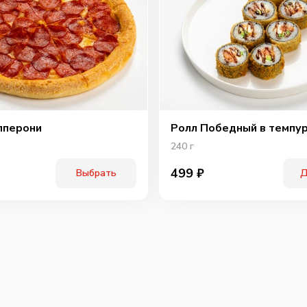
пперони
Ролл Победный в темпу
240
г
499
₽
Выбрать
Д