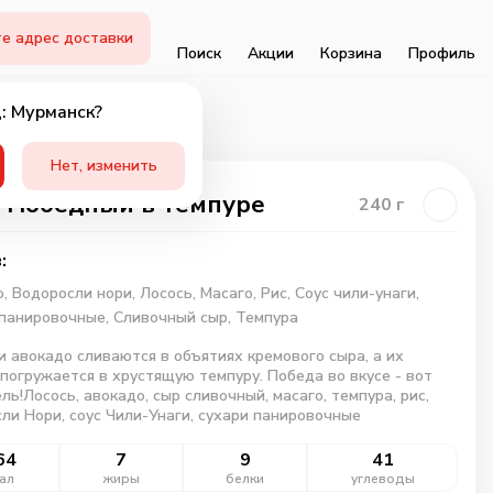
е адрес доставки
Поиск
Акции
Корзина
Профиль
: Мурманск?
Нет, изменить
 Победный в темпуре
240
г
:
о,
Водоросли нори,
Лосось,
Масаго,
Рис,
Соус чили-унаги,
 панировочные,
Сливочный сыр,
Темпура
и авокадо сливаются в объятиях кремового сыра, а их
погружается в хрустящую темпуру. Победа во вкусе - вот
ль!Лосось, авокадо, сыр сливочный, масаго, темпура, рис,
ли Нори, соус Чили-Унаги, сухари панировочные
64
7
9
41
ал
жиры
белки
углеводы