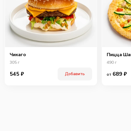
Чикаго
Пицца Ша
305
г
490
г
689
₽
545
₽
Добавить
от