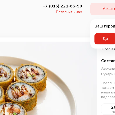
+7 (815) 221-65-90
Укажит
Позвонить нам
Ваш город
Да
Ролл
Состав
Авокад
Сухари
Лосось 
тандем 
наша це
водорос
2
кк