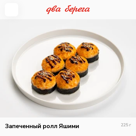
Запеченный ролл Яшими
225
г