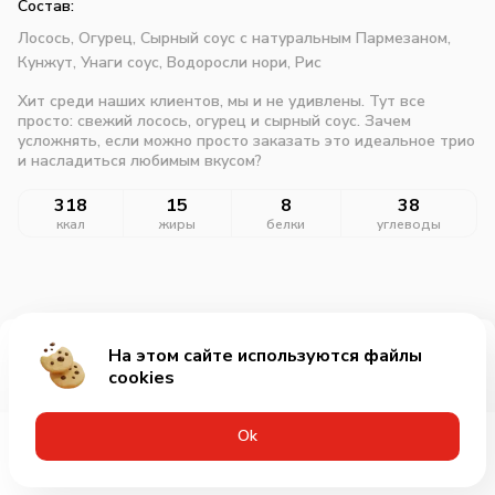
Состав:
Лосось,
Огурец,
Сырный соус с натуральным Пармезаном,
Кунжут,
Унаги соус,
Водоросли нори,
Рис
Хит среди наших клиентов, мы и не удивлены. Тут все
просто: свежий лосось, огурец и сырный соус. Зачем
усложнять, если можно просто заказать это идеальное трио
и насладиться любимым вкусом?
318
15
8
38
ккал
жиры
белки
углеводы
На этом сайте используются файлы
Добавить за 499₽
cookies
Оk
Меню
Акции
Профиль
Корзина