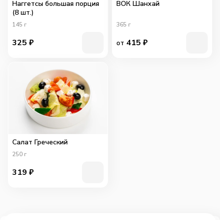
Наггетсы большая порция
ВОК Шанхай
(8 шт.)
145
г
365
г
325
₽
415
₽
от
Салат Греческий
250
г
319
₽