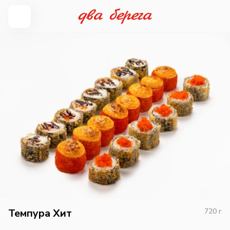
Темпура Хит
720
г