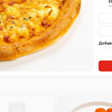
3
кк
Добав
Кур
мар