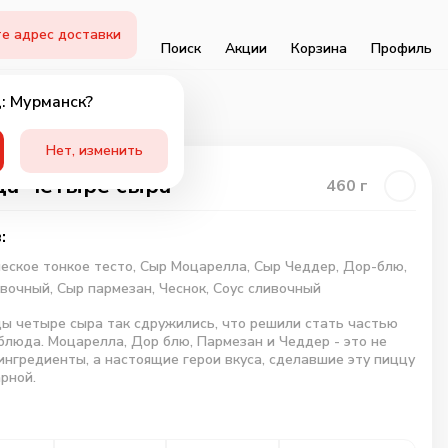
е адрес доставки
Поиск
Акции
Корзина
Профиль
: Мурманск?
Нет, изменить
а Четыре сыра
460
г
:
еское тонкое тесто,
Сыр Моцарелла,
Сыр Чеддер,
Дор-блю,
ивочный,
Сыр пармезан,
Чеснок,
Соус сливочный
 четыре сыра так сдружились, что решили стать частью
блюда. Моцарелла, Дор блю, Пармезан и Чеддер - это не
ингредиенты, а настоящие герои вкуса, сделавшие эту пиццу
рной.