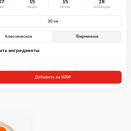
07
15
15
28
ал
жиры
белки
углеводы
30 см
Классическое
Фирменное
ить ингредиенты
Добавить за 609₽
иная грудка
Ветчина
Бекон
инованная
60
г
30
г
50
г
109
₽
89
₽
89
₽
0
0
0