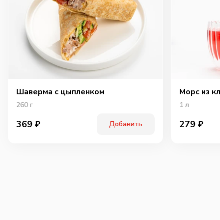
Шаверма с цыпленком
Морс из к
260
г
1
л
369
₽
279
₽
Добавить