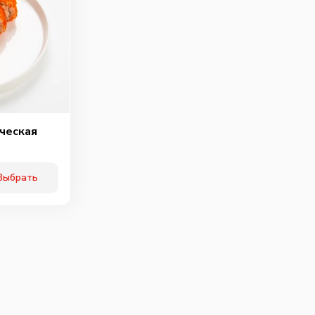
ичьи колбаски
Свинина
Тигровая креветка
40
г
60
г
40
г
89
₽
99
₽
119
₽
0
0
0
ческая
Выбрать
ки халапенью
Шампиньоны
Огурцы
маринованые
10
г
60
г
25
г
75
₽
75
₽
75
₽
0
0
0