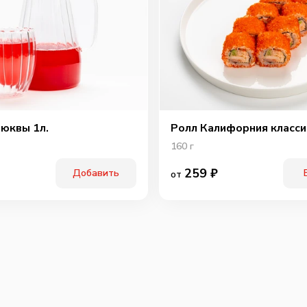
Охотн
люквы 1л.
Ролл Калифорния класси
160
г
259
₽
Добавить
от
Перчи