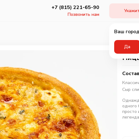
+7 (815) 221-65-90
Укажит
Позвонить нам
Ваш город
Да
Пицц
Состав
Классич
Сыр сл
Однажды
одного 
просто 
легенда