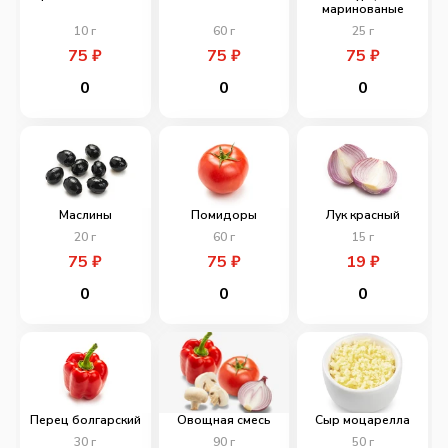
маринованые
10
г
60
г
25
г
75
₽
75
₽
75
₽
0
0
0
Маслины
Помидоры
Лук красный
20
г
60
г
15
г
75
₽
75
₽
19
₽
0
0
0
Перец болгарский
Овощная смесь
Сыр моцарелла
30
г
90
г
50
г