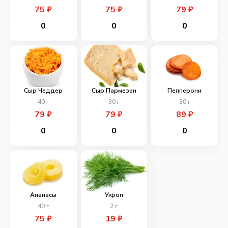
75
₽
75
₽
79
₽
0
0
0
Сыр Чеддер
Сыр Пармезан
Пепперони
40
г
30
г
30
г
79
₽
79
₽
89
₽
0
0
0
Ананасы
Укроп
40
г
2
г
75
₽
19
₽