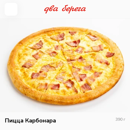
Пицца Карбонара
390
г