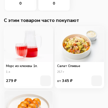
0
0
C этим товаром часто покупают
Морс из клюквы 1л.
Салат Оливье
1
л
257
г
279
₽
345
₽
от