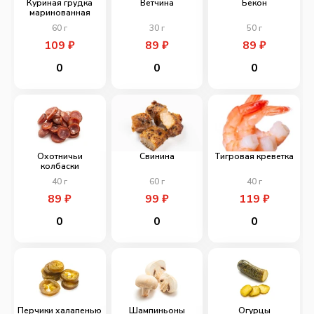
Куриная грудка
Ветчина
Бекон
маринованная
60
г
30
г
50
г
109
₽
89
₽
89
₽
0
0
0
Охотничьи
Свинина
Тигровая креветка
колбаски
40
г
60
г
40
г
89
₽
99
₽
119
₽
0
0
0
Перчики халапенью
Шампиньоны
Огурцы