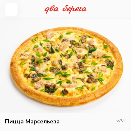
Пицца Марсельеза
670
г