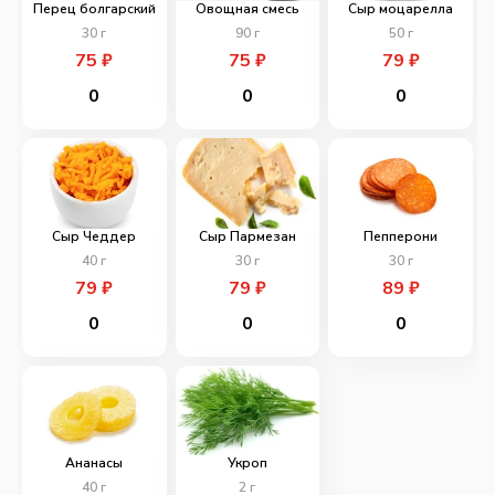
Перец болгарский
Овощная смесь
Сыр моцарелла
30
г
90
г
50
г
75
₽
75
₽
79
₽
0
0
0
Сыр Чеддер
Сыр Пармезан
Пепперони
40
г
30
г
30
г
79
₽
79
₽
89
₽
0
0
0
Ананасы
Укроп
40
г
2
г