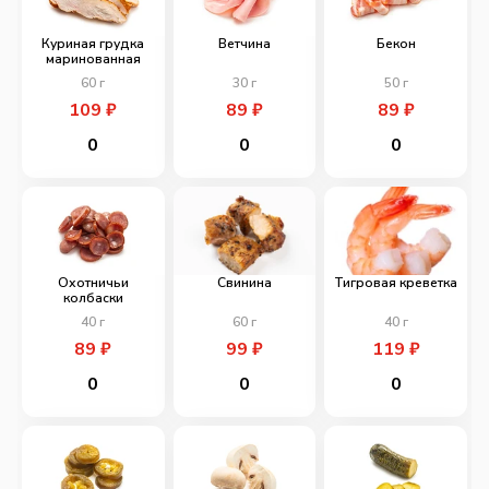
Куриная грудка
Ветчина
Бекон
маринованная
60
г
30
г
50
г
109
₽
89
₽
89
₽
0
0
0
Охотничьи
Свинина
Тигровая креветка
колбаски
40
г
60
г
40
г
89
₽
99
₽
119
₽
0
0
0