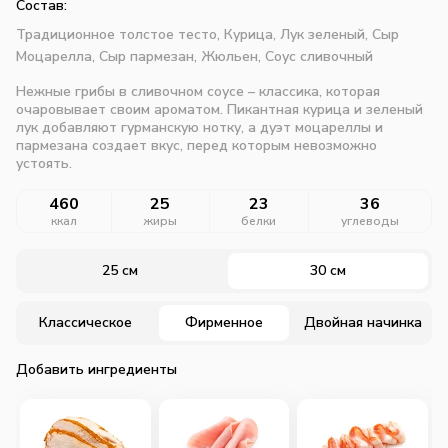
Состав:
Традиционное толстое тесто,
Курица,
Лук зеленый,
Сыр
Моцарелла,
Сыр пармезан,
Жюльен,
Соус сливочный
Нежные грибы в сливочном соусе – классика, которая
очаровывает своим ароматом. Пикантная курица и зеленый
лук добавляют гурманскую нотку, а дуэт моцареллы и
пармезана создает вкус, перед которым невозможно
устоять.
460
25
23
36
ккал
жиры
белки
углеводы
25 см
30 см
Классическое
Фирменное
Двойная начинка
Добавить ингредиенты