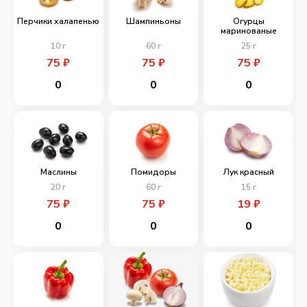
Перчики халапенью
Шампиньоны
Огурцы
маринованые
10
г
60
г
25
г
75
₽
75
₽
75
₽
0
0
0
Маслины
Помидоры
Лук красный
20
г
60
г
15
г
75
₽
75
₽
19
₽
0
0
0