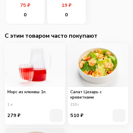
75
₽
19
₽
0
0
C этим товаром часто покупают
Морс из клюквы 1л.
Салат Цезарь с
креветками
1
л
210
г
279
₽
510
₽