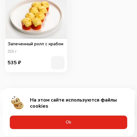
Запеченный ролл с крабом
315
г
535
₽
На этом сайте используются файлы
Добавить за 759₽
cookies
Оk
Меню
Акции
Профиль
Корзина