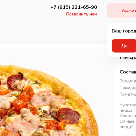
+7 (815) 221-65-90
Укажит
Позвонить нам
Ваш город
Да
Пицц
Состав
Традици
Помидо
Томатны
Чувству
пицца П
Ароматн
сочные 
пицце!