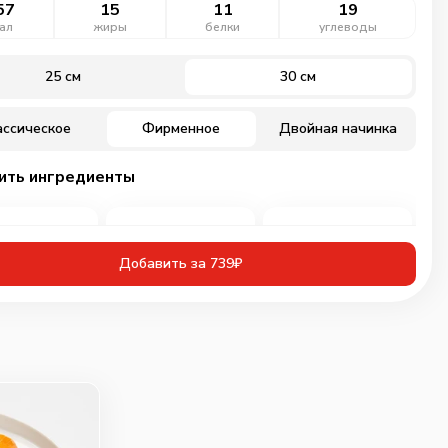
57
15
11
19
ал
жиры
белки
углеводы
25 см
30 см
ассическое
Фирменное
Двойная начинка
ить ингредиенты
Добавить за 739₽
иная грудка
Ветчина
Бекон
инованная
60
г
30
г
50
г
109
₽
89
₽
89
₽
0
0
0