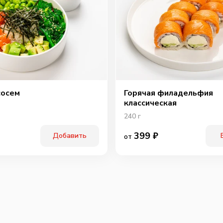
Охотн
сосем
Горячая филадельфия
классическая
240
г
399
₽
Добавить
от
Перчи