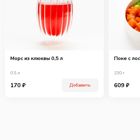
Морс из клюквы 0,5 л
Поке с ло
0.5
л
230
г
170
₽
609
₽
Добавить