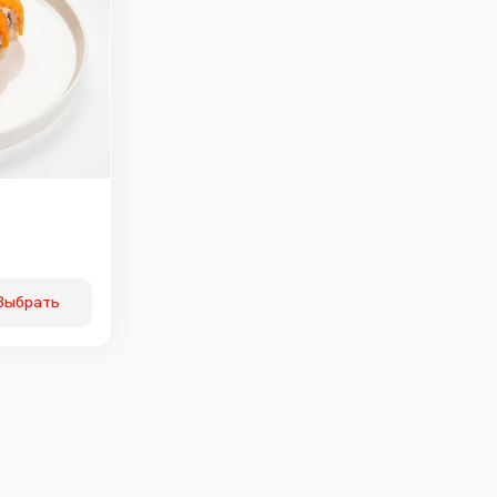
ичьи колбаски
Свинина
Тигровая креветка
40
г
60
г
40
г
89
₽
99
₽
119
₽
0
0
0
Выбрать
ки халапенью
Огурцы
Маслины
маринованые
10
г
25
г
20
г
75
₽
75
₽
75
₽
0
0
0