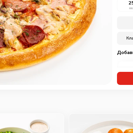
2
кк
Кл
Добав
Кур
мар