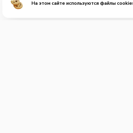
На этом сайте используются файлы cookie
Ме
Хит
Сет
+7 (815) 221-65-90
Позвонить нам
Горя
Напи
Часы работы:
Круглосуточно