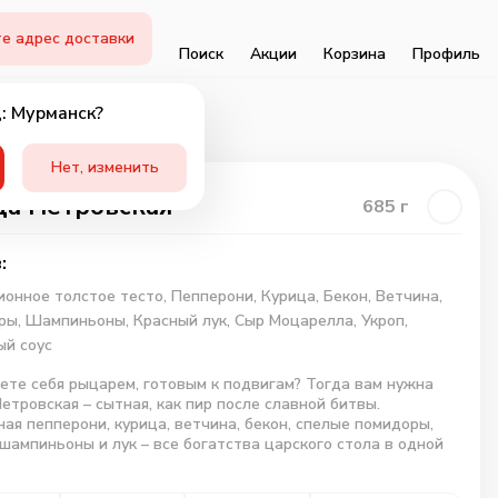
е адрес доставки
Поиск
Акции
Корзина
Профиль
: Мурманск?
Нет, изменить
а Петровская
685
г
:
онное толстое тесто,
Пепперони,
Курица,
Бекон,
Ветчина,
ры,
Шампиньоны,
Красный лук,
Сыр Моцарелла,
Укроп,
й соус
ете себя рыцарем, готовым к подвигам? Тогда вам нужна
етровская – сытная, как пир после славной битвы.
ая пепперони, курица, ветчина, бекон, спелые помидоры,
шампиньоны и лук – все богатства царского стола в одной