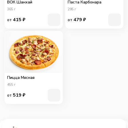
ВОК Шанхай
Паста Карбонара
365
г
295
г
415
₽
479
₽
от
от
Пицца Мясная
455
г
519
₽
от