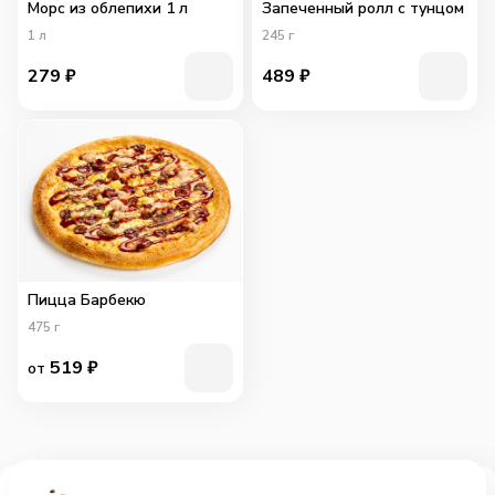
Морс из облепихи 1 л
Запеченный ролл с тунцом
1
л
245
г
279
₽
489
₽
Пицца Барбекю
475
г
519
₽
от