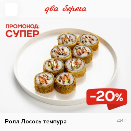
Ролл Лосось темпура
214
г