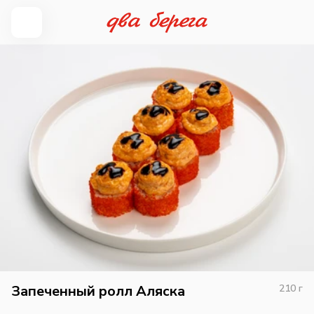
Запеченный ролл Аляска
210
г