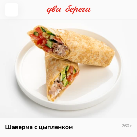
Шаверма с цыпленком
260
г