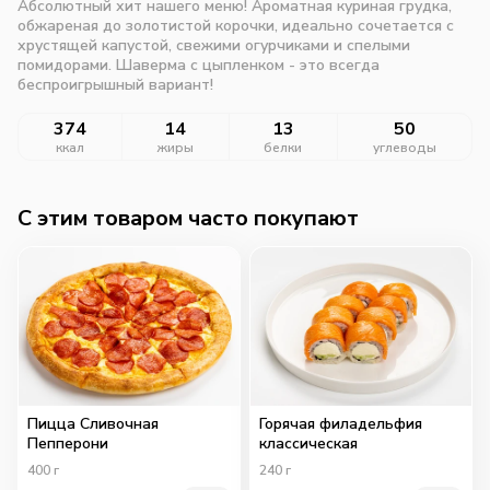
Абсолютный хит нашего меню! Ароматная куриная грудка,
обжареная до золотистой корочки, идеально сочетается с
хрустящей капустой, свежими огурчиками и спелыми
помидорами. Шаверма с цыпленком - это всегда
беспроигрышный вариант!
374
14
13
50
ккал
жиры
белки
углеводы
C этим товаром часто покупают
Пицца Сливочная
Горячая филадельфия
Пепперони
классическая
400
г
240
г