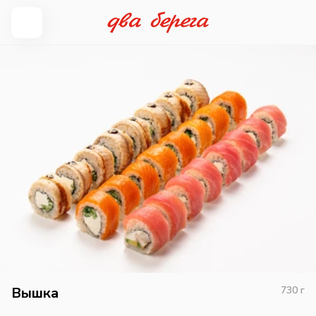
Вышка
730
г