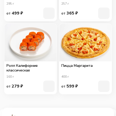
295
г
257
г
499
₽
365
₽
от
от
Ролл Калифорния
Пицца Маргарита
классическая
160
г
400
г
279
₽
599
₽
от
от