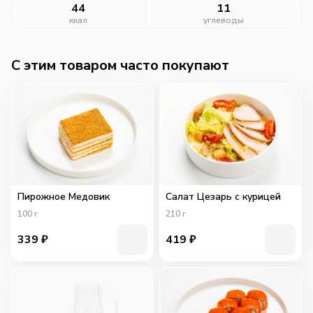
44
11
ккал
углеводы
C этим товаром часто покупают
Пирожное Медовик
Салат Цезарь с курицей
100
г
210
г
339
₽
419
₽