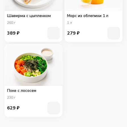
Шаверма с цыпленком
Морс из облепихи 1 л
260
г
1
л
389
₽
279
₽
Поке с лососем
230
г
629
₽