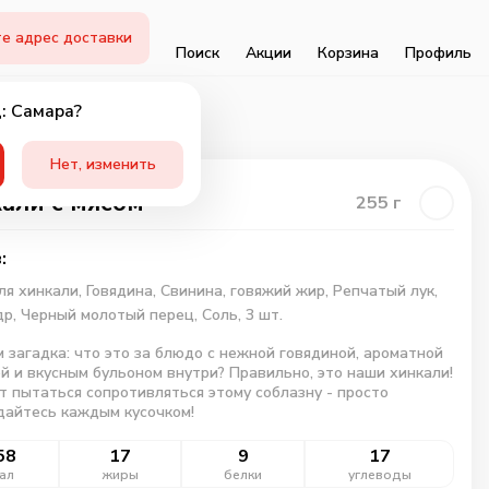
е адрес доставки
Поиск
Акции
Корзина
Профиль
: Самара?
Нет, изменить
али с мясом
255
г
:
ля хинкали,
Говядина,
Свинина,
говяжий жир,
Репчатый лук,
др,
Черный молотый перец,
Соль,
3 шт.
 загадка: что это за блюдо с нежной говядиной, ароматной
й и вкусным бульоном внутри? Правильно, это наши хинкали!
т пытаться сопротивляться этому соблазну - просто
дайтесь каждым кусочком!
58
17
9
17
ал
жиры
белки
углеводы