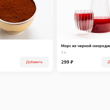
Морс из черной смороди
1
л
299
₽
Добавить
Д