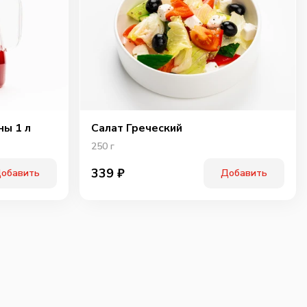
ны 1 л
Салат Греческий
250
г
339
₽
обавить
Добавить