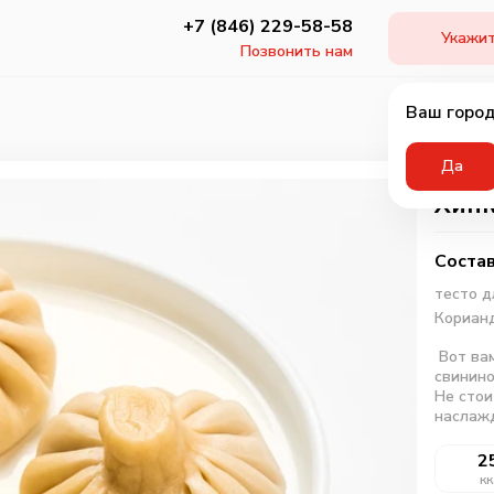
+7 (846) 229-58-58
Укажит
Позвонить нам
Ваш город
Да
Хинк
Состав
тесто д
Кориан
Вот вам
свинино
Не стои
наслаж
2
кк