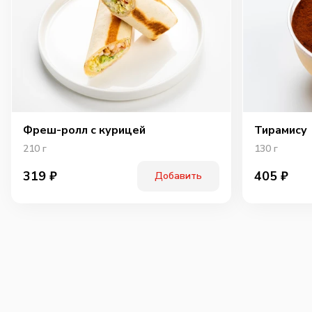
Фреш-ролл с курицей
Тирамису
210
г
130
г
319
₽
405
₽
Добавить