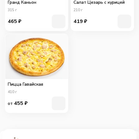
Гранд Каньон
Салат Цезарь с курицей
315
г
210
г
465
₽
419
₽
Пицца Гавайская
410
г
455
₽
от