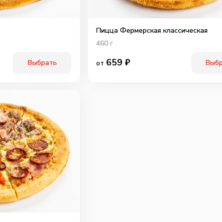
Пицца Фермерская классическая
460
г
659
₽
Выбрать
Выб
от