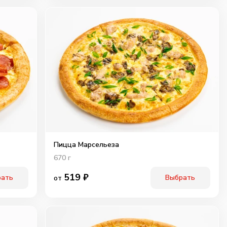
Пицца Марсельеза
670
г
519
₽
рать
Выбрать
от