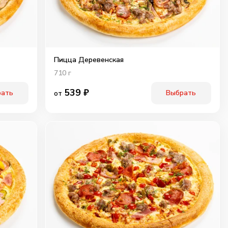
Пицца Деревенская
710
г
539
₽
рать
Выбрать
от