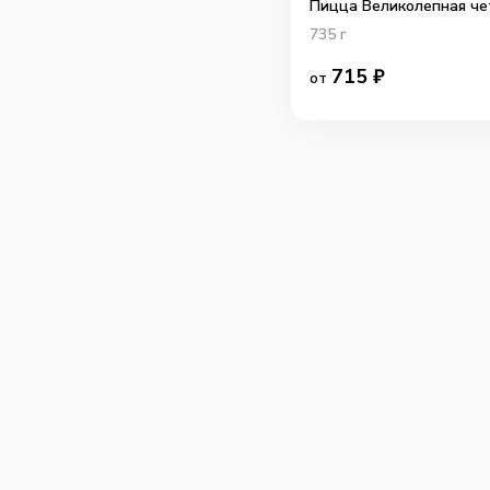
Пицца Великолепная че
735
г
715
₽
от