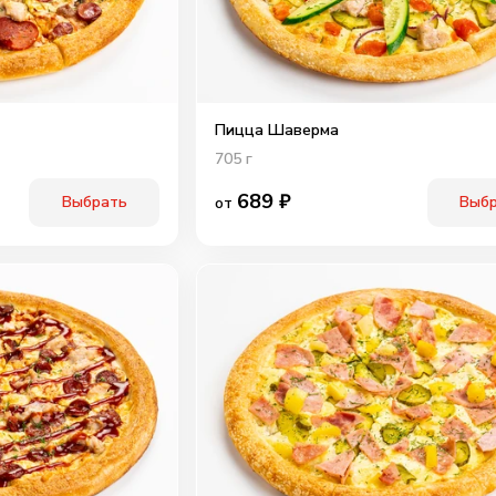
Пицца Шаверма
705
г
689
₽
Выбрать
Выб
от