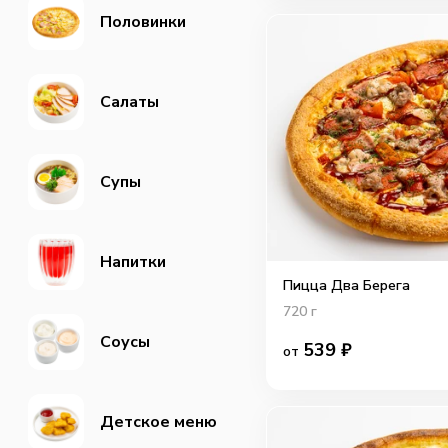
Половинки
Салаты
Супы
Напитки
Пицца Два Берега
720
г
Соусы
539
₽
от
Детское меню