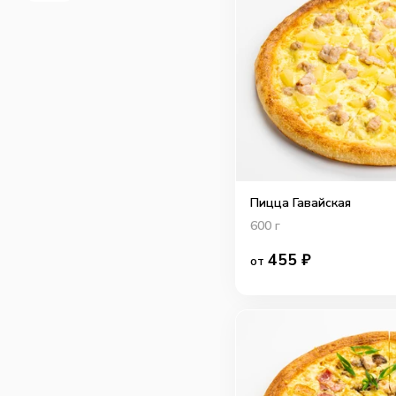
Пицца Гавайская
600
г
455
₽
от