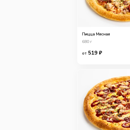
Пицца Мясная
680
г
519
₽
от