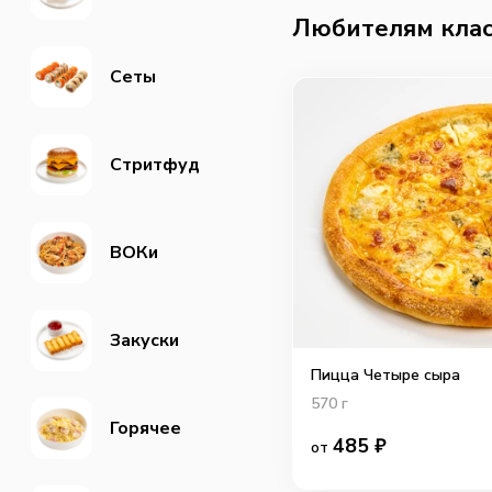
Любителям кла
Сеты
Стритфуд
ВОКи
Закуски
Пицца Четыре сыра
570
г
Горячее
485
₽
от