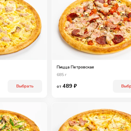
Пицца Петровская
685
г
489
₽
Выбрать
Выб
от