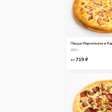
Пицца Марсельеза и Ка
480
г
719
₽
от