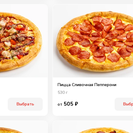
Пицца Сливочная Пепперони
530
г
505
₽
Выбрать
Выб
от