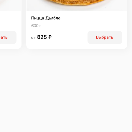
Пицца Дьябло
600
г
825
₽
рать
Выбрать
от