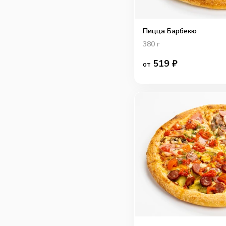
Пицца Барбекю
380
г
519
₽
от