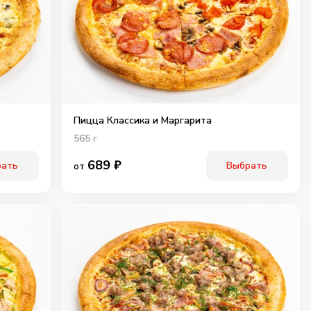
Пицца Классика и Маргарита
565
г
689
₽
рать
Выбрать
от