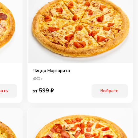
Пицца Маргарита
480
г
599
₽
рать
Выбрать
от