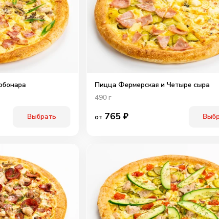
рбонара
Пицца Фермерская и Четыре сыра
490
г
765
₽
Выбрать
Выб
от