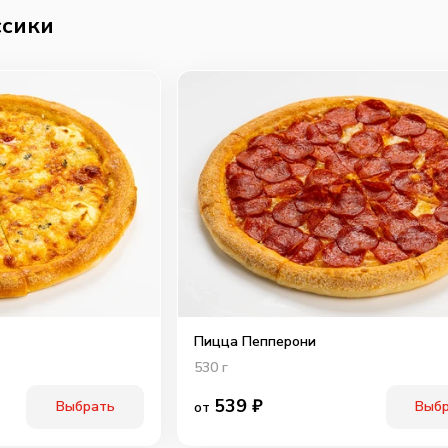
ссики
Пицца Пепперони
530
г
539
₽
Выбрать
Выб
от