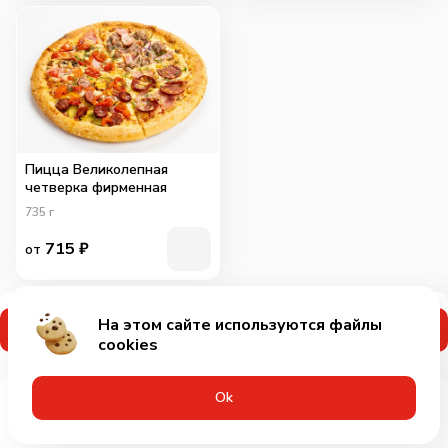
Пицца Великолепная
четверка фирменная
735
г
715
₽
от
На этом сайте используются файлы
Применить промокод
cookies
Оk
Меню
Акции
Профиль
Корзина