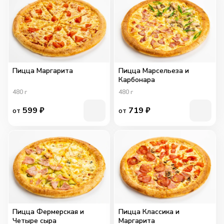
Пицца Маргарита
Пицца Марсельеза и
Карбонара
480
г
480
г
599
₽
719
₽
от
от
Пицца Фермерская и
Пицца Классика и
Четыре сыра
Маргарита