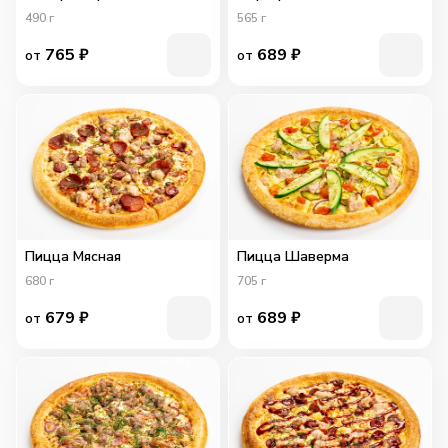
490
г
565
г
765
₽
689
₽
от
от
Пицца Мясная
Пицца Шаверма
680
г
705
г
679
₽
689
₽
от
от