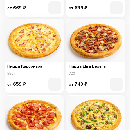
669
₽
639
₽
от
от
Пицца Карбонара
Пицца Два Берега
550
г
720
г
659
₽
749
₽
от
от