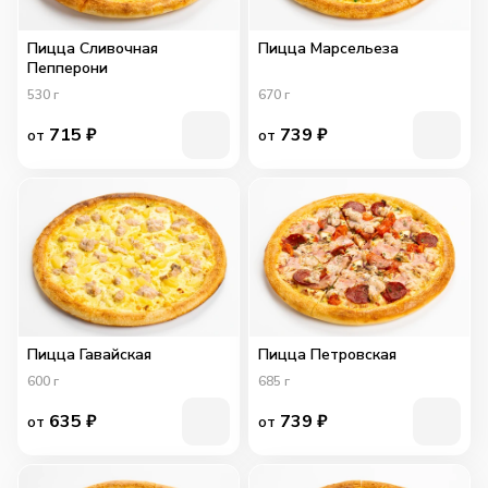
Пицца Сливочная
Пицца Марсельеза
Пепперони
530
г
670
г
715
₽
739
₽
от
от
Пицца Гавайская
Пицца Петровская
600
г
685
г
635
₽
739
₽
от
от