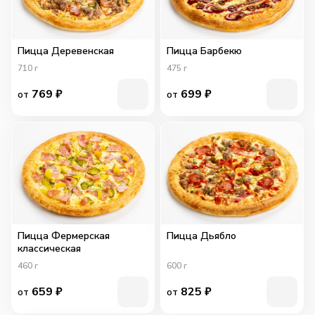
Пицца Деревенская
Пицца Барбекю
710
г
475
г
769
₽
699
₽
от
от
Пицца Фермерская
Пицца Дьябло
классическая
460
г
600
г
659
₽
825
₽
от
от