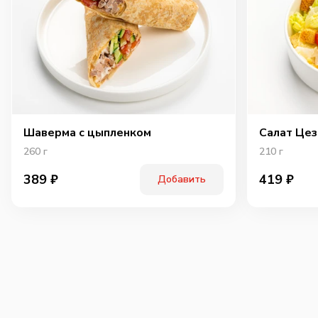
Шаверма с цыпленком
Салат Цез
260
г
210
г
389
₽
419
₽
Добавить