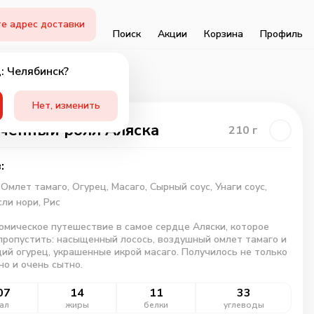
е адрес доставки
Поиск
Акции
Корзина
Профиль
: Челябинск?
Нет, изменить
ченный ролл Аляска
210
г
:
,
Омлет тамаго,
Огурец,
Масаго,
Сырный соус,
Унаги соус,
ли нори,
Рис
омическое путешествие в самое сердце Аляски, которое
пропустить: насыщенный лосось, воздушный омлет тамаго и
ий огурец, украшенные икрой масаго. Получилось не только
 но и очень сытно.
07
14
11
33
ал
жиры
белки
углеводы