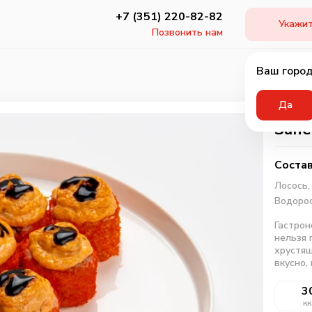
+7 (351) 220-82-82
Укажит
Позвонить нам
Ваш город
Да
Запе
Состав
Лосось
Водорос
Гастрон
нельзя 
хрустящ
вкусно,
3
кк