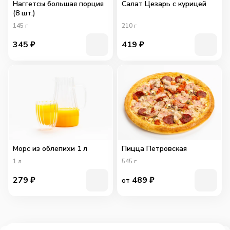
Наггетсы большая порция
Салат Цезарь с курицей
(8 шт.)
145
г
210
г
345
₽
419
₽
Морс из облепихи 1 л
Пицца Петровская
1
л
545
г
279
₽
489
₽
от