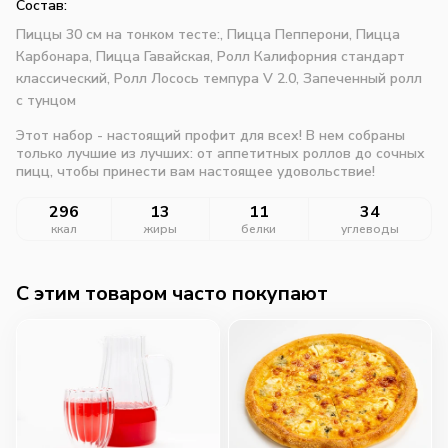
Состав:
Пиццы 30 см на тонком тесте:,
Пицца Пепперони,
Пицца
Карбонара,
Пицца Гавайская,
Ролл Калифорния стандарт
классический,
Ролл Лосось темпура V 2.0,
Запеченный ролл
с тунцом
Этот набор - настоящий профит для всех! В нем собраны
только лучшие из лучших: от аппетитных роллов до сочных
пицц, чтобы принести вам настоящее удовольствие!
296
13
11
34
ккал
жиры
белки
углеводы
C этим товаром часто покупают