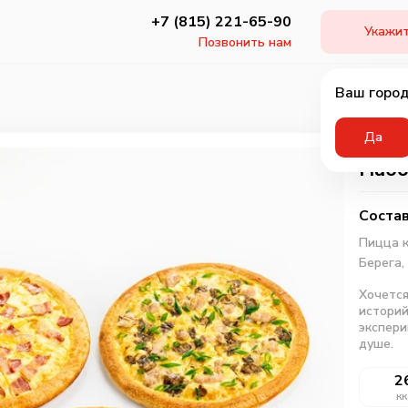
+7 (815) 221-65-90
Укажит
Позвонить нам
Ваш город
Да
Набо
Состав
Пицца к
Берега,
Хочется
историй
экспери
душе.
2
кк