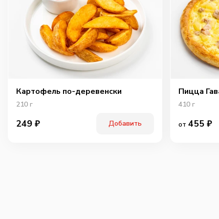
Картофель по-деревенски
Пицца Гав
210
г
410
г
455
₽
249
₽
Добавить
от