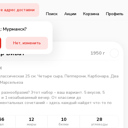
е адрес доставки
Поиск
Акции
Корзина
Профиль
: Мурманск?
Нет, изменить
р Виват
1950
г
:
лассическая 25 см: Четыре сыра, Пепперони, Карбонара, Два
 Марсельеза
 разнообразия? Этот набор – ваш вариант. 5 вкусов, 5
 и 1 незабываемый вечер. От классики до
ментальных сочетаний – здесь каждый найдет что-то по
66
12
10
28
ал
жиры
белки
углеводы