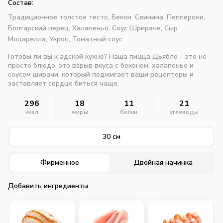
Состав:
Традиционное толстое тесто,
Бекон,
Свинина,
Пепперони,
Болгарский перец,
Халапеньо,
Соус Шрираче,
Сыр
Моцарелла,
Укроп,
Томатный соус
Готовы ли вы к адской кухне? Наша пицца Дьябло – это не
просто блюдо, это взрыв вкуса с беконом, халапеньо и
соусом ширачи, который поджигает ваши рецепторы и
заставляет сердце биться чаще.
296
18
11
21
ккал
жиры
белки
углеводы
30 см
Фирменное
Двойная начинка
Добавить ингредиенты