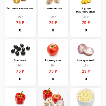
Перчики халапенью
Шампиньоны
Огурцы
маринованые
10
г
60
г
25
г
75
₽
75
₽
75
₽
0
0
0
Маслины
Помидоры
Лук красный
20
г
60
г
15
г
75
₽
75
₽
19
₽
0
0
0