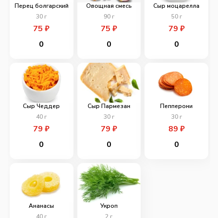
Перец болгарский
Овощная смесь
Сыр моцарелла
30
г
90
г
50
г
75
₽
75
₽
79
₽
0
0
0
Сыр Чеддер
Сыр Пармезан
Пепперони
40
г
30
г
30
г
79
₽
79
₽
89
₽
0
0
0
Ананасы
Укроп
40
г
2
г