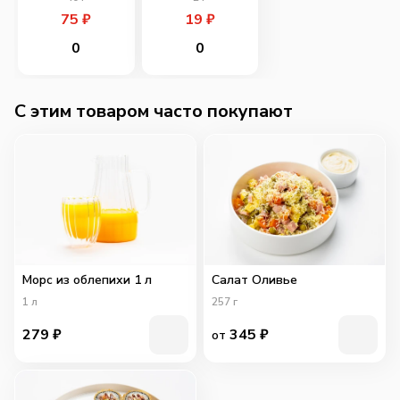
75
₽
19
₽
0
0
C этим товаром часто покупают
Морс из облепихи 1 л
Салат Оливье
1
л
257
г
279
₽
345
₽
от