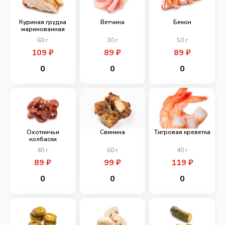
Куриная грудка
Ветчина
Бекон
маринованная
60
г
30
г
50
г
109
₽
89
₽
89
₽
0
0
0
Охотничьи
Свинина
Тигровая креветка
колбаски
40
г
60
г
40
г
89
₽
99
₽
119
₽
0
0
0