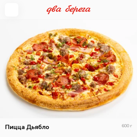
Пицца Дьябло
600
г