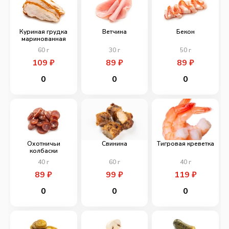
Куриная грудка
Ветчина
Бекон
маринованная
60
г
30
г
50
г
109
₽
89
₽
89
₽
0
0
0
Охотничьи
Свинина
Тигровая креветка
колбаски
40
г
60
г
40
г
89
₽
99
₽
119
₽
0
0
0