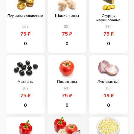
Перчики халапенью
Шампиньоны
Огурцы
маринованые
10
г
60
г
25
г
75
₽
75
₽
75
₽
0
0
0
Маслины
Помидоры
Лук красный
20
г
60
г
15
г
75
₽
75
₽
19
₽
0
0
0