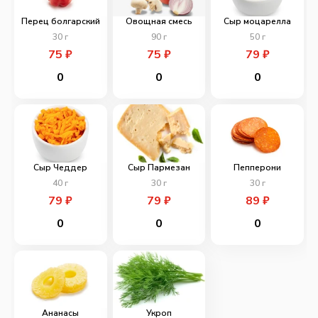
Перец болгарский
Овощная смесь
Сыр моцарелла
30
г
90
г
50
г
75
₽
75
₽
79
₽
0
0
0
Сыр Чеддер
Сыр Пармезан
Пепперони
40
г
30
г
30
г
79
₽
79
₽
89
₽
0
0
0
Ананасы
Укроп