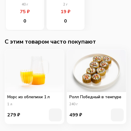
40
г
2
г
75
₽
19
₽
0
0
C этим товаром часто покупают
Морс из облепихи 1 л
Ролл Победный в темпуре
1
л
240
г
279
₽
499
₽