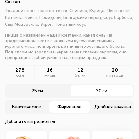
Состав:
Традиционное толстое тесто,
Свинина,
Курица,
Пепперони,
Ветчина,
Бекон,
Помидоры,
Болгарский перец,
Соус барбекю,
Сыр Моцарелла,
Укроп,
Томатный соус
Пицца с названием нашей компании, какая она? На
традиционном тесте с нежными кусочками свинины,
куриного мяса, пепперони, ветчины и хрустящего бекона.
Под слоем моцареллы и украшенная свежим укропом, она
превращает любой ужин в настоящий праздник.
278
16
12
20
ккал
жиры
белки
углеводы
25 см
30 см
Классическое
Фирменное
Двойная начинка
Добавить ингредиенты