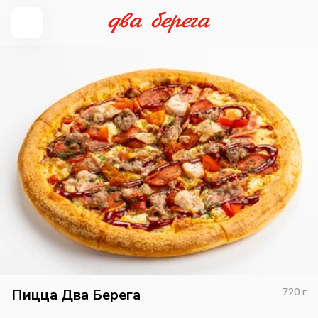
Пицца Два Берега
720
г