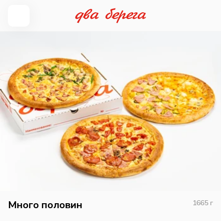
Много половин
1665
г