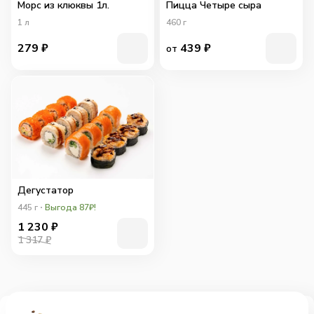
Морс из клюквы 1л.
Пицца Четыре сыра
1
л
460
г
279
₽
439
₽
от
Дегустатор
445
г
Выгода 87₽!
1 230
₽
1 317 ₽