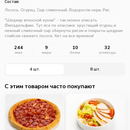
Состав:
Лосось,
Огурец,
Сыр сливочный,
Водоросли нори,
Рис
"Шедевр японской кухни" - так можно описать
Филадельфию. Тут все по классике: хрустящий огурец и
нежный сливочный сыр обернуты рисом и покрыты щедрым
слайсом свежего лосося. Хит на все времена!
244
9
10
32
ккал
жиры
белки
углеводы
4 шт.
8 шт.
C этим товаром часто покупают