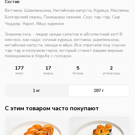
Состав:
Ветчина,
Шампиньоны,
Китайская капуста,
Курица,
Маслины,
Болгарский перец,
Помидоры свежие,
Соус тар-тар,
Сыр
Чеддер,
Укроп,
Яйцо куриное
Знакомьтесь - лидер среди салатов и абсолютный хит! В
нем все, как надо: сочная курица, ветчина, шампиньоны,
китайская капуста, овощи и яйцо. Все спрятали под соусом
тар-тар и получили героя, который станет вашим верным
помощником в борьбе с голодом.
177
17
5
2
ккал
жиры
белки
углеводы
1 кг
287 г
C этим товаром часто покупают