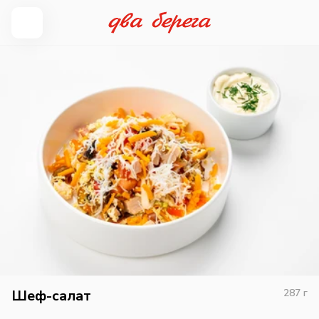
Шеф-салат
287
г