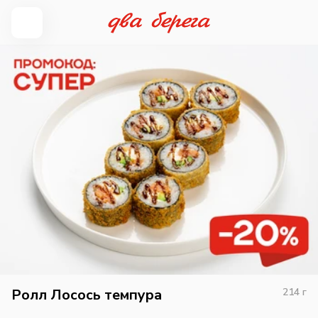
Ролл Лосось темпура
214
г