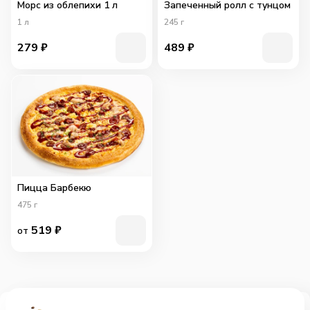
Морс из облепихи 1 л
Запеченный ролл с тунцом
1
л
245
г
279
₽
489
₽
Пицца Барбекю
475
г
519
₽
от