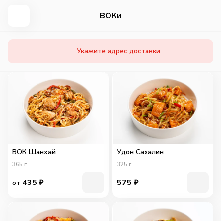
ВОКи
Укажите адрес доставки
ВОК Шанхай
Удон Сахалин
365
г
325
г
435
₽
575
₽
от