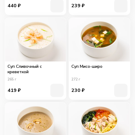
440
₽
239
₽
Суп Сливочный с
Суп Мисо-широ
креветкой
265
г
272
г
419
₽
230
₽