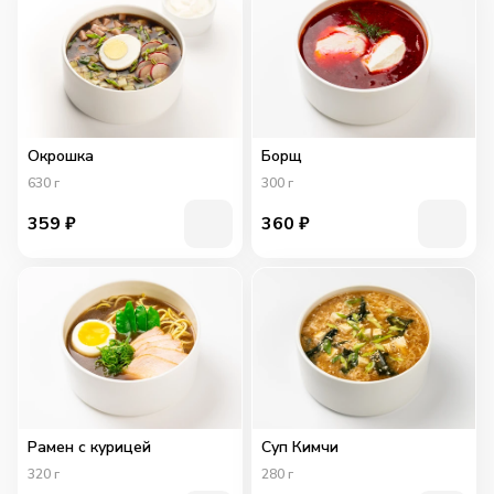
Окрошка
Борщ
630
г
300
г
359
₽
360
₽
Рамен с курицей
Суп Кимчи
320
г
280
г