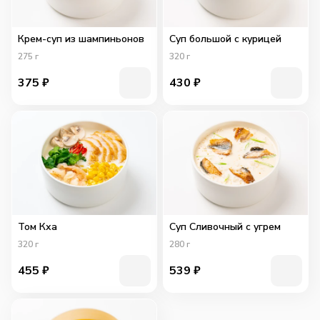
Крем-суп из шампиньонов
Суп большой с курицей
275
г
320
г
375
₽
430
₽
Том Кха
Суп Сливочный с угрем
320
г
280
г
455
₽
539
₽