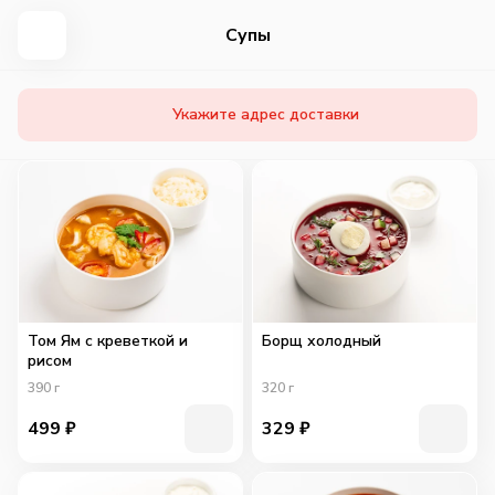
Супы
Укажите адрес доставки
Том Ям с креветкой и
Борщ холодный
рисом
390
г
320
г
499
₽
329
₽