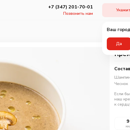
+7 (347) 201-70-01
Укажит
Позвонить нам
Ваш город
Да
Крем
Состав
Шампин
Чеснок
Если бы
наш кре
к сердц
9
кк