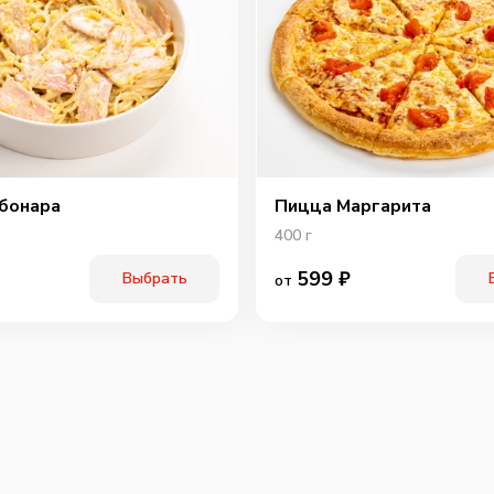
бонара
Пицца Маргарита
400
г
599
₽
Выбрать
от