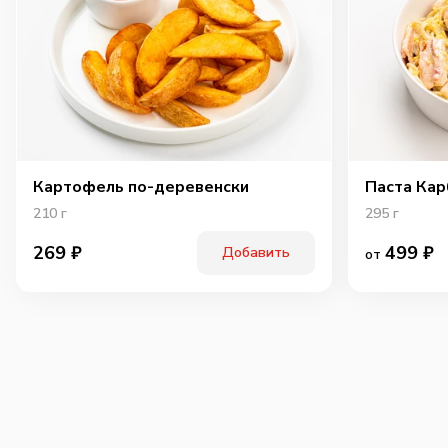
Картофель по-деревенски
Паста Кар
210
г
295
г
499
₽
269
₽
Добавить
от