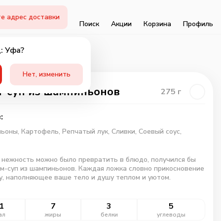
е адрес доставки
Поиск
Акции
Корзина
Профиль
: Уфа?
Нет, изменить
-суп из шампиньонов
275
г
:
ьоны,
Картофель,
Репчатый лук,
Сливки,
Соевый соус,
 нежность можно было превратить в блюдо, получился бы
м-суп из шампиньонов. Каждая ложка словно прикосновение
у, наполняющее ваше тело и душу теплом и уютом.
1
7
3
5
ал
жиры
белки
углеводы