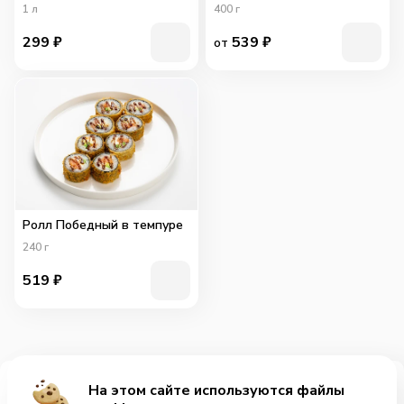
1
л
400
г
299
₽
539
₽
от
Ролл Победный в темпуре
240
г
519
₽
На этом сайте используются файлы
Добавить за 269₽