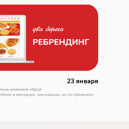
23 января
льно изменили образ!
добнее и выгоднее, чем раньше, но по-прежнему
изайн и дополнили функционал наших ресурсов.
ально понятными и комфортными для