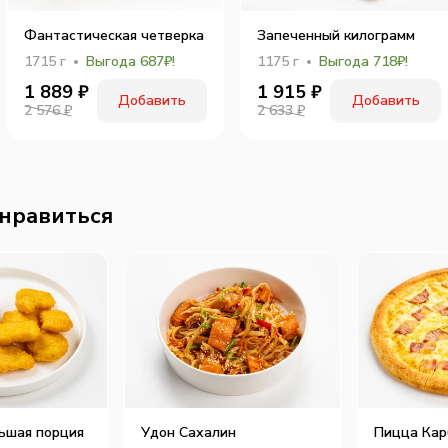
Фантастическая четверка
Запеченный килограмм
1715
г
Выгода 687₽!
1175
г
Выгода 718₽!
1 889
₽
1 915
₽
Добавить
Добавить
2 576 ₽
2 633 ₽
нравиться
ьшая порция
Удон Сахалин
Пицца Кар