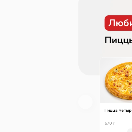
Мы кропотливо поработал
чтобы вы могли получить
меню.
Состав и КЖБУ любого блю
выбором низкокалорийного
трудностей не возникнет.
Все акции и промокоды — 
клиентов, поэтому собрал
одном разделе — АКЦИИ. 
личном кабинете, чтобы он
В общем, рекомендуем вам
скачать, если у вас его по
Пицца Четыр
570
г