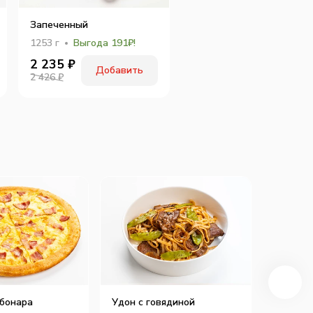
Запеченный
1253
г
Выгода 191₽!
2 235
₽
Добавить
2 426 ₽
бонара
Удон с говядиной
Запече