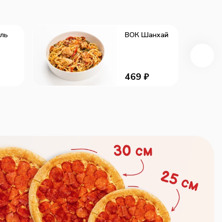
ль
ВОК Шанхай
469
₽