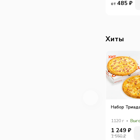
485
₽
от
Хиты
Набор Триад
1120
г
Выго
1 249
₽
1 550 ₽