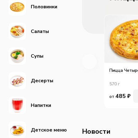
Половинки
Салаты
Супы
Пицца Четыр
Десерты
570
г
485
₽
от
Напитки
Детское меню
Новости