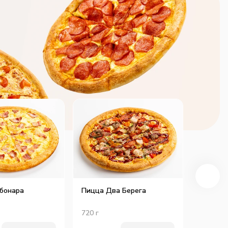
бонара
Пицца Два Берега
Пицца 
Пеппер
720
г
530
г