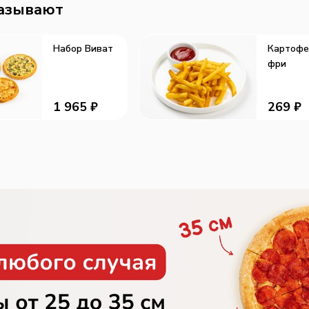
казывают
Набор Виват
Картофе
фри
1 965
₽
269
₽