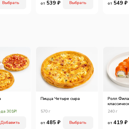
539
₽
549
₽
Выбрать
Выбрать
от
от
а
Пицца Четыре сыра
Ролл Фил
классичес
да 301₽!
570
г
240
г
485
₽
419
₽
Добавить
Выбрать
от
от