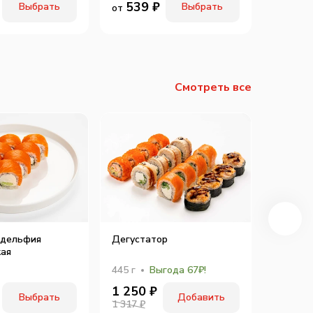
539
₽
50
Выбрать
Выбрать
от
от
Смотреть все
адельфия
Дегустатор
Пицца 
кая
445
г
Выгода 67₽!
530
г
1 250
₽
53
Выбрать
Добавить
от
1 317 ₽