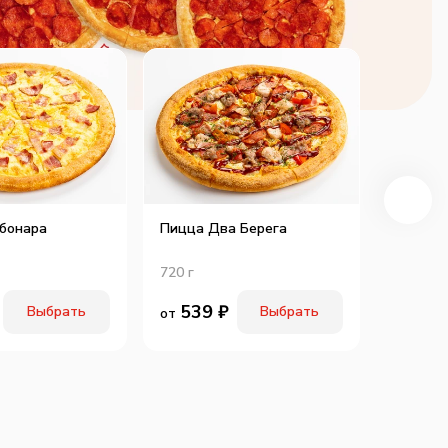
бонара
Пицца Два Берега
Пицца 
Пеппер
720
г
530
г
539
₽
50
Выбрать
Выбрать
от
от