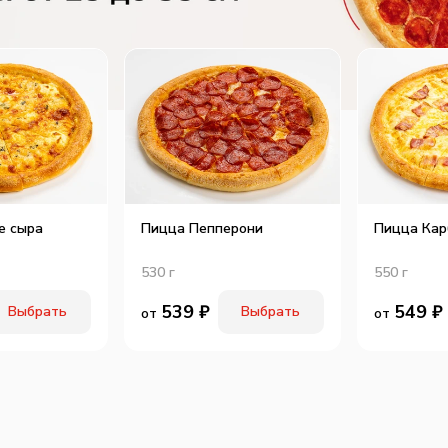
е сыра
Пицца Пепперони
Пицца Кар
530
г
550
г
539
₽
549
₽
Выбрать
Выбрать
от
от