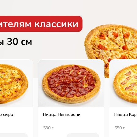
и над визуальной составляющей и фотографиями,
 полное представление о каждом блюде нашего
да отражены в карточке товара, а значит, с
 десерта или высокобелкового горячего на ужин
в одном месте. Мы ценим время и комфорт наших
и все актуальные предложения и промокоды в
А ваши персональные скидки разместили в
и никогда не терялись из виду.
 поскорее обновить наше приложение (или
ка нет), и никогда с ним не расставаться!
е сыра
Пицца Пепперони
Пицца Кар
530
г
550
г