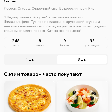
Состав:
Лосось,
Огурец,
Сливочный сыр,
Водоросли нори,
Рис
"Шедевр японской кухни" - так можно описать
Филадельфию. Тут все по классике: хрустящий огурец и
нежный сливочный сыр обернуты рисом и покрыты щедрым
слайсом свежего лосося. Хит на все времена!
248
8
9
33
ккал
жиры
белки
углеводы
4 шт.
8 шт.
C этим товаром часто покупают