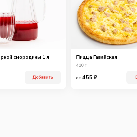
ерной смородины 1 л
Пицца Гавайская
410
г
455
₽
Добавить
от