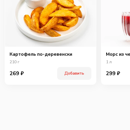
Картофель по-деревенски
Морс из ч
210
г
1
л
269
₽
299
₽
Добавить