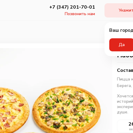
+7 (347) 201-70-01
Укажит
Позвонить нам
Ваш город
Да
Набо
Состав
Пицца к
Берега,
Хочется
историй
экспери
душе.
2
кк