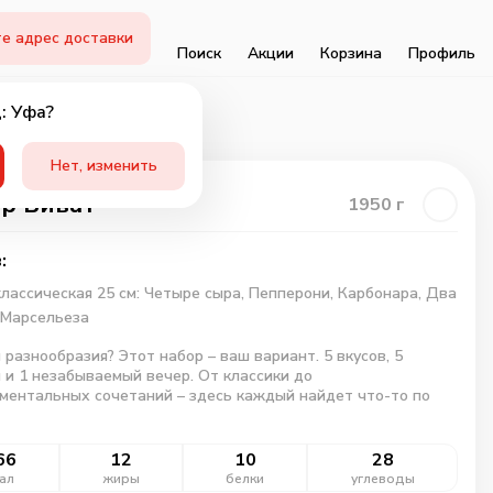
е адрес доставки
Поиск
Акции
Корзина
Профиль
: Уфа?
Нет, изменить
р Виват
1950
г
:
лассическая 25 см: Четыре сыра, Пепперони, Карбонара, Два
 Марсельеза
 разнообразия? Этот набор – ваш вариант. 5 вкусов, 5
 и 1 незабываемый вечер. От классики до
ментальных сочетаний – здесь каждый найдет что-то по
66
12
10
28
ал
жиры
белки
углеводы